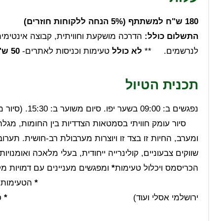
180 ש"ח למשתתף (5% הנחה ללקוחות חוזרים)
התשלום כולל:
לנרשמים. **
לא כולל
טעימות וכניסות לאתרים-
50 ש"ח
תכנית הטיול
נפגשים ב: 00
סיור עומק חוויתי בסמטאות הצדדיות בין החומות, מגלה ש
ומערב, החיות זו בצד זו ויוצרות מערבולת רב-חושית. תע
שווקים צבעוניים, קולינרייה ייחודית, בעלי מלאכה ואומנויו
הכריסמס ויכלול טעימות
*
ומפגשים מעניינ
*
הטעימות
ירושלמי אסלי ועוד)
*
כו