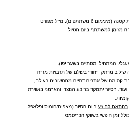
הדרכה מושקעת וחוויתית, קבוצה אינטימית קטנה (מינימום 6 משתתפים), מייל מפורט
מזומן למשתתף ביום הטיול
09: בשער יפו. סיום משוער ב: 15:30. (סיור מעגלי, המתחיל ומסתיים בשער יפו).
ילוב מרתק וייחודי בעולם של תרבויות מזרח
רובת קסומה של אתרים דתיים מהחשובים בעולם,
ת ועוד. הסיור יתמקד ברובע הנוצרי והארמני באווירת
ים עם דמויות מקומיות.
בהתאם להיצע
ביום הסיור (מאפים/חומוס ופלאפל
לל זמן חופשי בשווקי הכריסמס