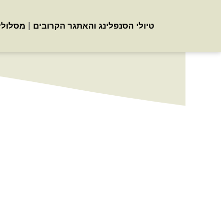
לתוכן
טיולי הסנפלינג והאתגר הקרובים
מסלולי
סיור עומק באווי
כריסמס בירושלי
העתיקה