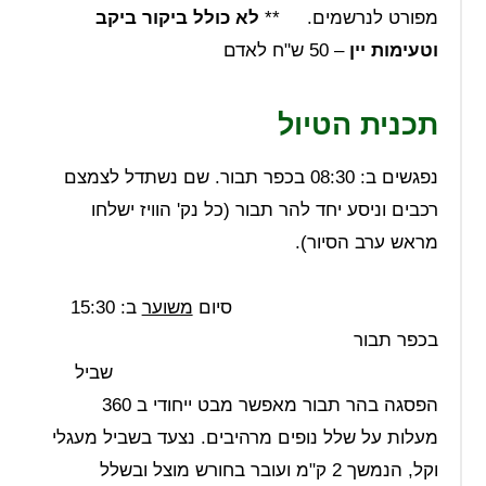
מפורט לנרשמים. **
לא כולל ביקור ביקב
וטעימות יין
– 50 ש"ח לאדם
תכנית הטיול
נפגשים ב: 08:30 בכפר תבור. שם נשתדל לצמצם
רכבים וניסע יחד להר תבור (כל נק' הוויז ישלחו
מראש ערב הסיור).
סיום
משוער
ב: 15:30
בכפר תבור
שביל
הפסגה בהר תבור מאפשר מבט ייחודי ב 360
מעלות על שלל נופים מרהיבים. נצעד בשביל מעגלי
וקל, הנמשך 2 ק"מ ועובר בחורש מוצל ובשלל