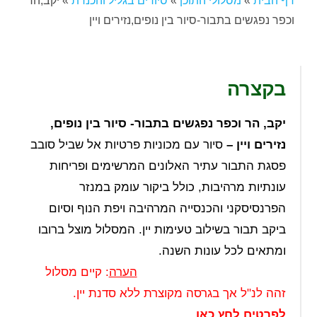
דף הבית
»
מסלולי התוכן
»
סיורים בגליל והכנרת
»
יקב,הר
וכפר נפגשים בתבור-סיור בין נופים,נזירים ויין
בקצרה
יקב, הר וכפר נפגשים בתבור- סיור בין נופים,
נזירים ויין –
סיור עם מכוניות פרטיות אל שביל סובב
פסגת התבור עתיר האלונים המרשימים ופריחות
עונתיות מרהיבות, כולל ביקור עומק במנזר
הפרנסיסקני והכנסייה המרהיבה ויפת הנוף וסיום
ביקב תבור בשילוב טעימות יין. המסלול מוצל ברובו
ומתאים לכל עונות השנה.
הערה
: קיים מסלול
זהה לנ"ל אך בגרסה מקוצרת ללא סדנת יין.
לפרטים לחץ כאן