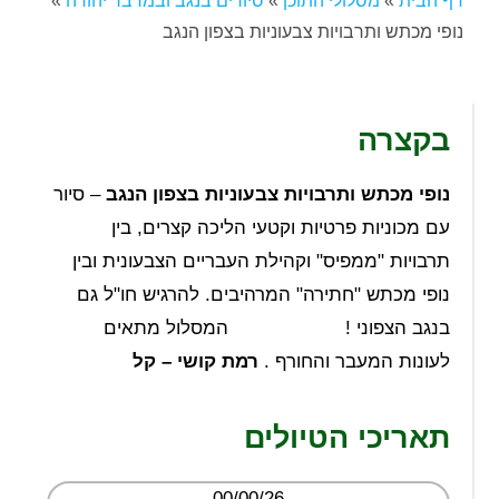
דף הבית
»
מסלולי התוכן
»
סיורים בנגב ובמדבר יהודה
»
נופי מכתש ותרבויות צבעוניות בצפון הנגב
בקצרה
נופי מכתש ותרבויות צבעוניות בצפון הנגב
– סיור
עם מכוניות פרטיות וקטעי הליכה קצרים, בין
תרבויות "ממפיס" וקהילת העבריים הצבעונית ובין
נופי מכתש "חתירה" המרהיבים. להרגיש חו"ל גם
בנגב הצפוני ! המסלול מתאים
לעונות המעבר והחורף .
רמת קושי – קל
תאריכי הטיולים
00/00/26