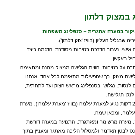
 במצוק דלתון
יקור במערה אתגרית + סנפלינג משפחות
שבגליל העליון (בוויז 'צוק דלתון').
 אישי. נעבור הדרכת בטיחות מסודרת והדגמה כיצד
תחיל באקשן…
ת באמצעות 2 חבלים ובהקפדה יתרה על בטיחות. חווית הגלישה ממצוק מהנה ומתאימה
 בגלישת מצוק, כך שהפעילות מתאימה לכל אחד. אנחנו
ם לנסות.
נגלוש בסנפלינג מראש הצוק ועד לתחתית,
לנק' הגלישה.
מערת
עלמה, ומכאן שמה.
 הכולל של המערה מגיע לכ-100 מ' ואורכה לכ-500 מ', מערה מרשימה ומאתגרת, התנועה במערה דורשת
נס לבטן האדמה ולמסלול הליכה מאתגר ומעניין בתוך