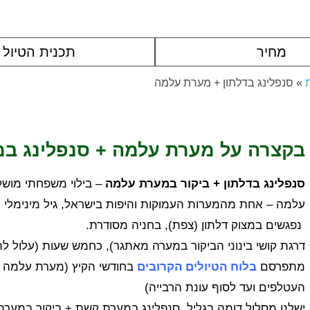
מחיר
תכנית הטיול
»
סנפלינג בדלתון + מערת עלמה
בקצרה על מערת עלמה + סנפלינג במצ
סנפלינג בדלתון + ביקור במערת עלמה
– בילוי משפחתי מושל
עלמה – אחת מהמערות העמוקות והיפות בישראל, גיל מינימלי מומ
נפגשים במצוק דלתון (צפת), בחניה מסודרת.
דרגת קושי בינוני הביקור במערה מאתגר), כחמש שעות (עלול 
מתפרסם
בלוח הטיולים הקרובים
העטלפים ועד לסוף עונת הרבייה)
ישלנו מסלול דומה בגליל, סנפלינג במערת קשת + ביקור במער