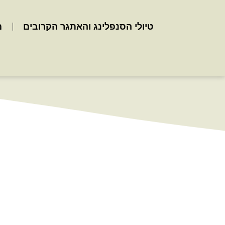
טיולי הסנפלינג והאתגר הקרובים
מ
מערת עלמה +
סנפלינג במצוק דלתון