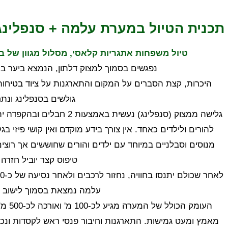
תכנית הטיול במערת עלמה + סנפלינג
טיול משפחות אתגריות קלאסי,
מסלול מגוון של ב
נפגשים בסמוך למצוק דלתון, הנמצא ביער ביריה 
היכרות, קצת הסברים על המקום והתארגנות על ציוד בטיחות
גולשים בסנפלינג ונ
גלישה ממצוק (סנפלינג) נעשי
להורים ולילדים כאחד. אין צורך בידע מוקדם ואין קושי פיזי
מנוסים וסבלניים במיוחד עם ילדים והורים שחוששים אך רוצי
טיפוס קצר יוביל חזרה 
לאחר שכולם יתנסו בחוויה, נחזור לרכבים ולאחר נסיעה של כ-20 דקות נגיע למערת עלמה (בוויז 'מערת עלמה').
עלמה נמצאת בסמוך לישוב 
העומק
מאמץ ומעט גמישות. התארגנות וחיבור פנסי ראש לקסדות ונכ