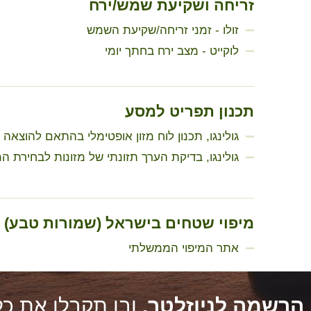
זריחה ושקיעת שמש/ירח
זולו - זמני זריחה/שקיעת השמש
לוקייט - מצב ירח בחתך יומי
תכנון תפריט למסע
גולינגו, תכנון לוח מזון אופטימלי בהתאם להוצאה הקלורית הצפויה - הת
גולינגו, בדיקת הערך תזונתי של מזונות לבחירת המזון היעי
מיפוי שטחים בישראל (שמורות טבע)
אתר המיפוי הממשלתי
הרשמה לניוזלטר,
ובו תקבלו את כל