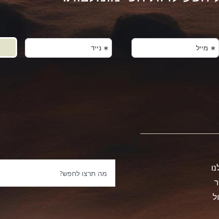
נו
ר
ל