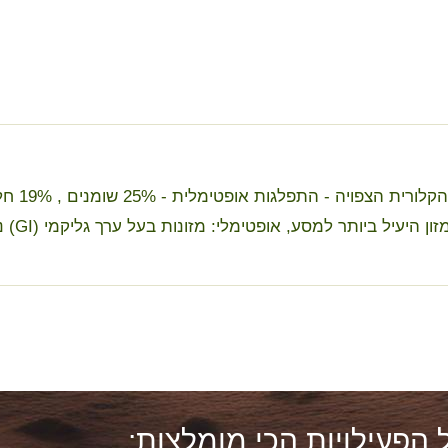
פלגות אופטימלית - 25% שומנים , 19% חלבונים , 56% פחממות
ל ביותר למסע, אופטימלי: מזונות בעל ערך גליקמי (GI) נמוך עד בינוני
 הפעילויות הכי מומלצות: