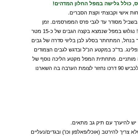
ס, כולל גלישה במפל החלון המדהים!
חות אישי וקבוצתי וקצת הסברים.
בשביל מסודר עד לגבי פרס המפורסמים. זמן
להתרשמות מהגבים ולאחר הדגמה והדרכה נתחיל באקשן! נגלוש במפל שנמצא בקצה הגבים של כ-15 מטר
בנחל, המתחתר בסלע לבן בליווי סדרה של גבים
אותו נרד בסנפלינג. בד"כ במקטע הנ"ל ובדגש לגבים הצמודים
ה מותניים. מתחתית המפל מקטע הליכה נוסף של
בולדרים ומפלים קטנים, אשר יוביל אותנו לתחתית הנחל ולכביש 90 דרכו נחזור לצומת הערבה בה השארנו
 יש להיערך עם תיק גב מתאים.
צריך להירטב (אוכל/פאלפון וכו') ובגדים/נעליים