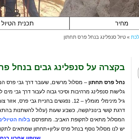
מחיר
תכנית הטיול
לכת
»
טיול סנפלינג בנחל פרס תחתון
בקצרה על סנפלינג גבים בנחל פר
נחל פרס תחתון
גלישות סנפלינג מרהיבות וסיכוי גבוה לעבור דרך גבי מים לפחו
גיל מינימלי מומלץ – 12. נפגשים בחניית גבי פרס, אזור צומת הערבה.
דרגת קושי בינוני/קשה, כשבע שעות (עלול להשתנות בהת
המסלול מתאים לתקופת האביב. מתפרסם
בלוח הטיולים
יש לנו מסלול נוסף בנחל פרס עליון+תחתון שמתאים לתק
שטפון אחרון בנחל – /26