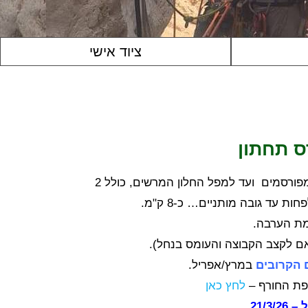
ציוד אישי
ס תחתון
– מסלול מרשים, שעובר דרך גבי פרס המפורסמים ועד למפל החלון המרשים, כולל 2
ת עד גובה מותניים… כ-8 ק"מ.
אם לקצב הקבוצה והעומס בנחל).
 הקרובים
במרץ/אפריל.
ופת החורף –
לחץ כאן
21/3