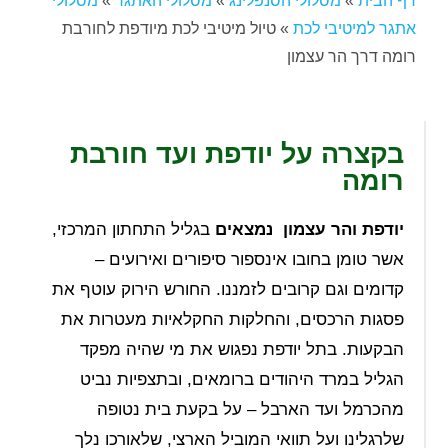
דף הבית
»
מסלולי הסנפלינג
»
מסלולי האתגר
»
מסלולי
אתגר למיטיבי לכת
»
טיול מיטיבי לכת מיודפת לחורבת
רומה דרך הר עצמון
בקצרה על יודפת ועד חורבת
רומה
יודפת והר עצמון נמצאים
בגליל התחתון המרכזי,
אשר טומן בחובו אינספור סיפורים ואירועים –
קדומים וגם קרובים לזמננו. החורש הירוק עוטף את
פסגות הרכסים, והחלקות החקלאיות מעטרות את
הבקעות. בתל יודפת נפגוש את מי שהיה מפקד
הגליל במרד היהודים ברומאים, ובתצפיות נביט
מהכרמל ועד הארבל – על בקעת בית נטופה
שלרגלינו ועל תוואי המוביל הארצי, שלאורכו נלך