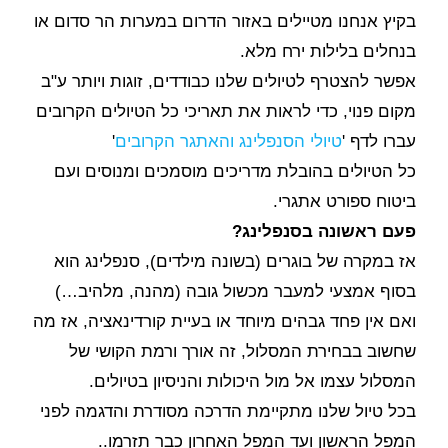
בקיץ אנחנו מטיילים באזור הדרום במערות הר סדום או
בנחלים בלילות ירח מלא.
אפשר להצטרף לטיולים שלנו כבודדים, זוגות ויותר ע"ב
מקום פנוי, כדי לראות את תאריכי כל הטיולים הקרובים
עברו לדף '
טיולי הסנפלינג והאתגר הקרובים
'
כל הטיולים בהובלת מדריכים מוסמכים ומנוסים ועם
ביטוח ספורט אתגרי.
פעם ראשונה בסנפלינג?
אז במקרה של בוגרים (בשונה מילדים), סנפלינג הוא
בסוף אמצעי למעבר מכשול גובה (מהנה, מלהיב…)
ואם אין פחד גבהים מיוחד או בעיית קורדינאציה, אז מה
שחשוב בבחירת המסלול, זה אורך ורמת הקושי של
המסלול עצמו אל מול היכולות והניסיון בטיולים.
בכל טיול שלנו מתקיימת הדרכה מסודרת והדגמה לפני
המפל הראשון ועד המפל האחרון כבר תזרמו..